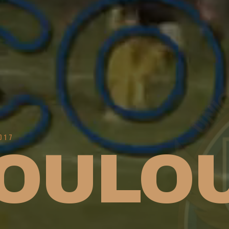
017
OULO