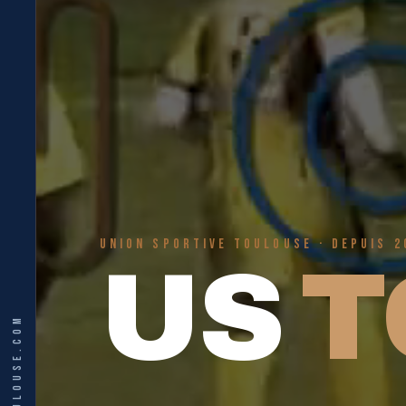
UNION SPORTIVE TOULOUSE · DEPUIS 2
US
T
WWW.USTOULOUSE.COM