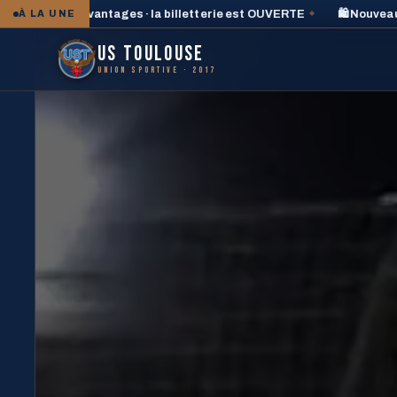
s · la billetterie est OUVERTE
🛍️ Nouveau · les ensembles de 
À LA UNE
◆
US TOULOUSE
UNION SPORTIVE · 2017