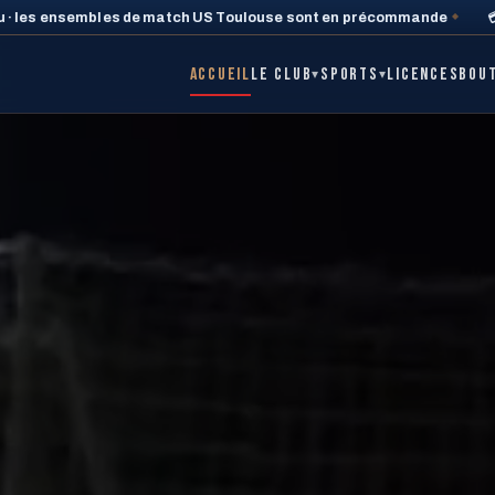
match US Toulouse sont en précommande
💳 Ta carte membre = de
◆
Accueil
Le club
Sports
Licences
Bou
▾
▾