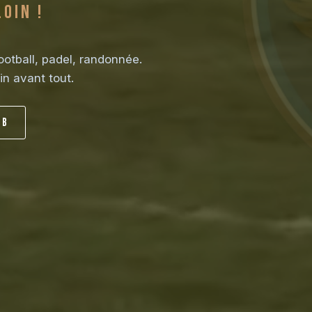
loin !
ootball, padel, randonnée.
in avant tout.
ub