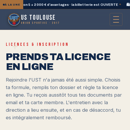
layStation 5 + 2 000 € d'avantages · la billetterie est OUVERTE
◆
🛍️ N
À LA UNE
US TOULOUSE
UNION SPORTIVE · 2017
+
LICENCES & INSCRIPTION
PRENDS TA LICENCE
EN LIGNE
Rejoindre l'UST n'a jamais été aussi simple. Choisis
ta formule, remplis ton dossier et règle ta licence
en ligne. Tu reçois aussitôt tous tes documents par
email et ta carte membre. L'entretien avec la
direction a lieu ensuite, et en cas de désaccord, tu
es intégralement remboursé.