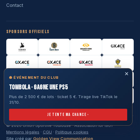
Contact
Sponsors officiels
✕
🎃 ÉVÉNEMENT DU CLUB
TOMBOLA · GAGNE UNE PS5
Plus de 2 500 € de lots · ticket 5 €. Tirage live TikTok le
31/10.
Je tente ma chance ›
© 2026 Union Sportive Toulouse · Association loi 1901
Mentions légales
·
CGU
·
Politique cookies
Site créé par
Golden View Communication