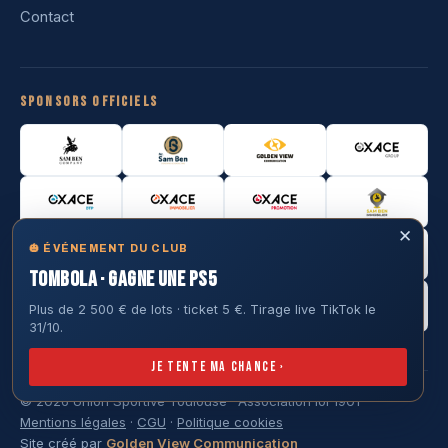
Contact
Sponsors officiels
✕
🎃 ÉVÉNEMENT DU CLUB
TOMBOLA · GAGNE UNE PS5
Plus de 2 500 € de lots · ticket 5 €. Tirage live TikTok le
31/10.
Je tente ma chance ›
© 2026 Union Sportive Toulouse · Association loi 1901
Mentions légales
·
CGU
·
Politique cookies
Site créé par
Golden View Communication