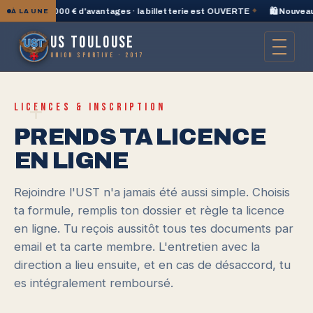
on 5 + 2 000 € d'avantages · la billetterie est OUVERTE
◆
🛍️ Nouveau ·
À LA UNE
US TOULOUSE
UNION SPORTIVE · 2017
+
LICENCES & INSCRIPTION
PRENDS TA LICENCE
EN LIGNE
Rejoindre l'UST n'a jamais été aussi simple. Choisis
ta formule, remplis ton dossier et règle ta licence
en ligne. Tu reçois aussitôt tous tes documents par
email et ta carte membre. L'entretien avec la
direction a lieu ensuite, et en cas de désaccord, tu
es intégralement remboursé.