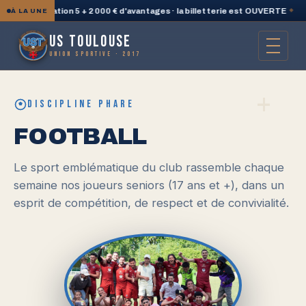
ne PlayStation 5 + 2 000 € d'avantages · la billetterie est OUVERTE
◆
🛍
À LA UNE
US TOULOUSE
UNION SPORTIVE · 2017
+
DISCIPLINE PHARE
FOOTBALL
Le sport emblématique du club rassemble chaque
semaine nos joueurs seniors (17 ans et +), dans un
esprit de compétition, de respect et de convivialité.