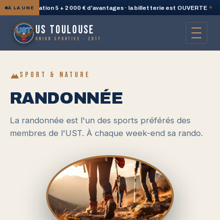
une PlayStation 5 + 2 000 € d'avantages · la billetterie est OUVERTE
◆

À LA UNE
US TOULOUSE
UNION SPORTIVE · 2017
SPORT & NATURE
RANDONNÉE
La randonnée est l'un des sports préférés des
membres de l'UST. À chaque week-end sa rando.