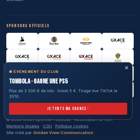
Sponsors officiels
✕
🎃 ÉVÉNEMENT DU CLUB
TOMBOLA · GAGNE UNE PS5
Plus de 2 500 € de lots · ticket 5 €. Tirage live TikTok le
31/10.
Je tente ma chance ›
© 2026 Union Sportive Toulouse · Association loi 1901
Mentions légales
·
CGU
·
Politique cookies
Site créé par
Golden View Communication