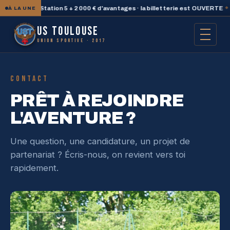
e une PlayStation 5 + 2 000 € d'avantages · la billetterie est OUVERTE
◆
À LA UNE
US TOULOUSE
UNION SPORTIVE · 2017
CONTACT
PRÊT À REJOINDRE
L'AVENTURE ?
Une question, une candidature, un projet de
partenariat ? Écris-nous, on revient vers toi
rapidement.