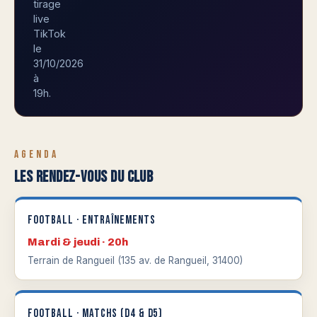
tirage
live
TikTok
le
31/10/2026
à
19h.
AGENDA
LES RENDEZ-VOUS DU CLUB
Football · entraînements
Mardi & jeudi · 20h
Terrain de Rangueil (135 av. de Rangueil, 31400)
Football · matchs (D4 & D5)