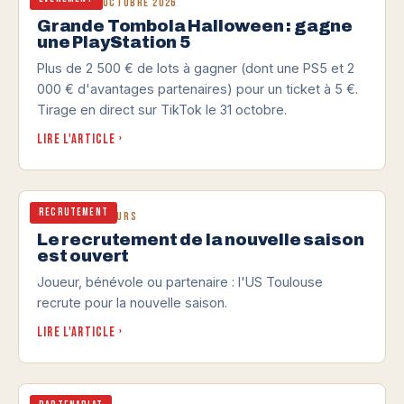
Jusqu'au 31 octobre 2026
Grande Tombola Halloween : gagne
une PlayStation 5
Plus de 2 500 € de lots à gagner (dont une PS5 et 2
000 € d'avantages partenaires) pour un ticket à 5 €.
Tirage en direct sur TikTok le 31 octobre.
Lire l'article ›
Recrutement
Mercato en cours
Le recrutement de la nouvelle saison
est ouvert
Joueur, bénévole ou partenaire : l'US Toulouse
recrute pour la nouvelle saison.
Lire l'article ›