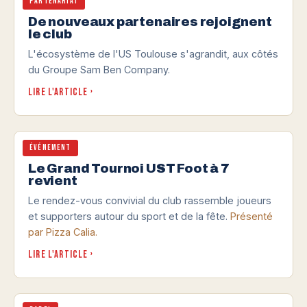
Partenariat
2026
De nouveaux partenaires rejoignent
le club
L'écosystème de l'US Toulouse s'agrandit, aux côtés
du Groupe Sam Ben Company.
Lire l'article ›
Événement
À venir
Le Grand Tournoi UST Foot à 7
revient
Le rendez-vous convivial du club rassemble joueurs
et supporters autour du sport et de la fête.
Présenté
par Pizza Calia.
Lire l'article ›