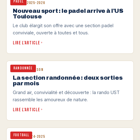
Padel
Saison 2025-2026
Nouveau sport : le padel arrive à l'US
Toulouse
Le club élargit son offre avec une section padel
conviviale, ouverte à toutes et tous.
Lire l'article ›
Randonnée
Toute la saison
La section randonnée : deux sorties
par mois
Grand air, convivialité et découverte : la rando UST
rassemble les amoureux de nature.
Lire l'article ›
Football
Saison 2024-2025