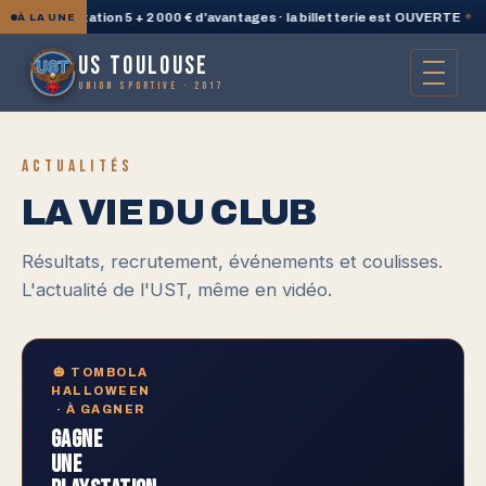
ne PlayStation 5 + 2 000 € d'avantages · la billetterie est OUVERTE
◆
🛍
À LA UNE
US TOULOUSE
UNION SPORTIVE · 2017
ACTUALITÉS
LA VIE DU CLUB
Résultats, recrutement, événements et coulisses.
L'actualité de l'UST, même en vidéo.
🎃 TOMBOLA
HALLOWEEN
· À GAGNER
GAGNE
UNE