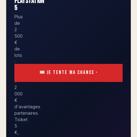
PLAYSTATION
5
Plus
de
2
500
€
de
lots
:
une
🎟️ Je tente ma chance ›
PS5
+
2
000
€
d'avantages
partenaires.
Ticket
5
€,