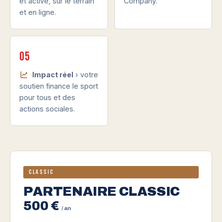
et active, sur le terrain
Company.
et en ligne.
05
Impact réel
› votre
soutien finance le sport
pour tous et des
actions sociales.
Classic
PARTENAIRE CLASSIC
500 €
/ an