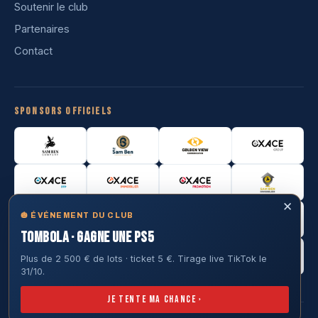
Soutenir le club
Partenaires
Contact
Sponsors officiels
✕
🎃 ÉVÉNEMENT DU CLUB
TOMBOLA · GAGNE UNE PS5
Plus de 2 500 € de lots · ticket 5 €. Tirage live TikTok le
31/10.
Je tente ma chance ›