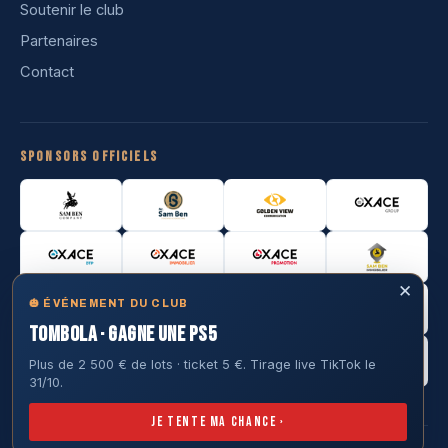
Soutenir le club
Partenaires
Contact
Sponsors officiels
✕
🎃 ÉVÉNEMENT DU CLUB
TOMBOLA · GAGNE UNE PS5
Plus de 2 500 € de lots · ticket 5 €. Tirage live TikTok le
31/10.
Je tente ma chance ›