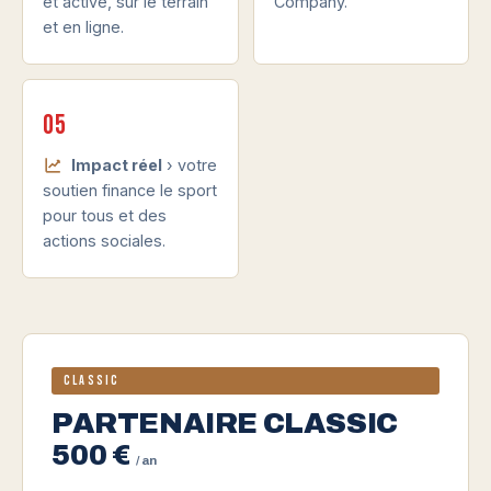
et active, sur le terrain
Company.
et en ligne.
05
Impact réel
› votre
soutien finance le sport
pour tous et des
actions sociales.
Classic
PARTENAIRE CLASSIC
500 €
/ an