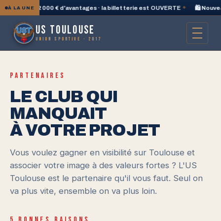
ation 5 + 2 000 € d'avantages · la billetterie est OUVERTE
◆
🛍️ Nouvea
À LA UNE
US TOULOUSE
UNION SPORTIVE · 2017
PARTENAIRES
LE CLUB QUI
MANQUAIT
À VOTRE PROJET
Vous voulez gagner en visibilité sur Toulouse et
associer votre image à des valeurs fortes ? L'US
Toulouse est le partenaire qu'il vous faut. Seul on
va plus vite, ensemble on va plus loin.
5 BONNES RAISONS