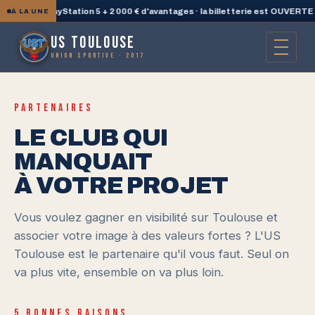
gne une PlayStation 5 + 2 000 € d'avantages · la billetterie est OUVERTE
◆
À LA UNE
US TOULOUSE
UNION SPORTIVE · 2017
PARTENAIRES
LE CLUB QUI
MANQUAIT
À VOTRE PROJET
Vous voulez gagner en visibilité sur Toulouse et
associer votre image à des valeurs fortes ? L'US
Toulouse est le partenaire qu'il vous faut. Seul on
va plus vite, ensemble on va plus loin.
5 BONNES RAISONS