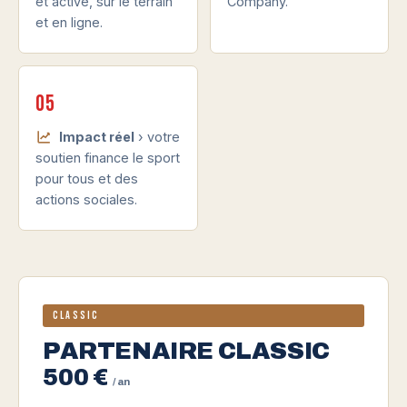
et active, sur le terrain
Company.
et en ligne.
05
Impact réel
› votre
soutien finance le sport
pour tous et des
actions sociales.
Classic
PARTENAIRE CLASSIC
500 €
/ an