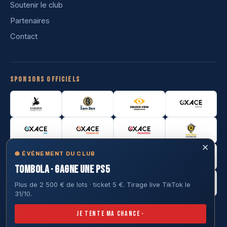
Soutenir le club
Partenaires
Contact
Sponsors officiels
✕
🎃 ÉVÉNEMENT DU CLUB
TOMBOLA · GAGNE UNE PS5
Plus de 2 500 € de lots · ticket 5 €. Tirage live TikTok le
31/10.
Je tente ma chance ›