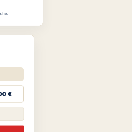
che.
00 €