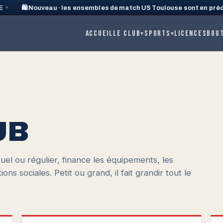
🛍️ Nouveau · les ensembles de match US Toulouse sont en préc
Accueil
Le club
Sports
Licences
Bou
▾
▾
UB
uel ou régulier, finance les équipements, les
ons sociales. Petit ou grand, il fait grandir tout le