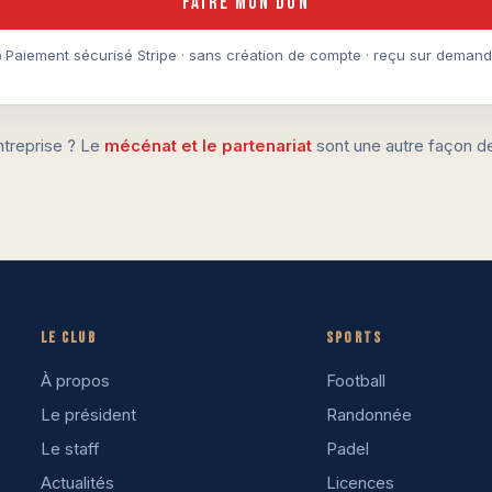
Faire mon don
 Paiement sécurisé Stripe · sans création de compte · reçu sur deman
ntreprise ? Le
mécénat et le partenariat
sont une autre façon de 
Le club
Sports
À propos
Football
Le président
Randonnée
Le staff
Padel
Actualités
Licences