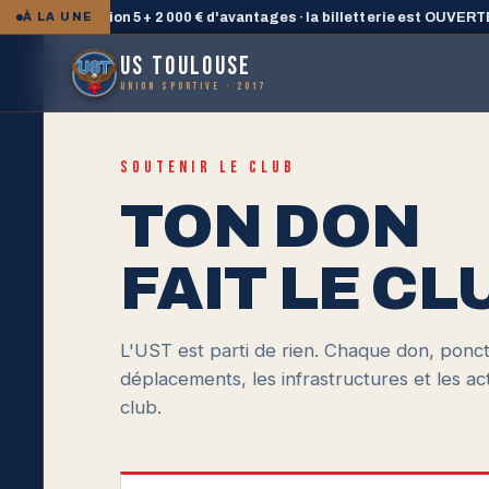
ne PlayStation 5 + 2 000 € d'avantages · la billetterie est OUVERTE
À LA UNE
◆
US TOULOUSE
UNION SPORTIVE · 2017
SOUTENIR LE CLUB
TON DON
FAIT LE CL
L'UST est parti de rien. Chaque don, ponct
déplacements, les infrastructures et les acti
club.