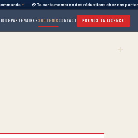
ommande
💳 Ta carte membre = des réductions chez nos partenai
◆
tique
Partenaires
Soutenir
Contact
Prends ta licence
+