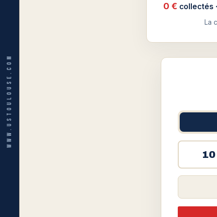
0 €
collectés ·
La 
WWW.USTOULOUSE.COM
10