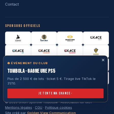
Contact
Sponsors officiels
✕
🎃 ÉVÉNEMENT DU CLUB
TOMBOLA · GAGNE UNE PS5
Plus de 2 500 € de lots · ticket 5 €. Tirage live TikTok le
31/10.
Je tente ma chance ›
© 2026 Union Sportive Toulouse · Association loi 1901
Mentions légales
·
CGU
·
Politique cookies
Site créé par
Golden View Communication