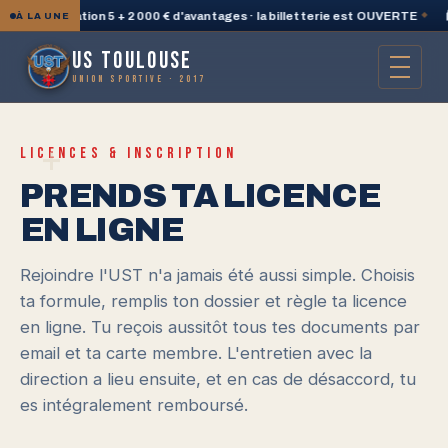
 PlayStation 5 + 2 000 € d'avantages · la billetterie est OUVERTE
◆
🛍️ 
À LA UNE
US TOULOUSE
UNION SPORTIVE · 2017
+
LICENCES & INSCRIPTION
PRENDS TA LICENCE
EN LIGNE
Rejoindre l'UST n'a jamais été aussi simple. Choisis
ta formule, remplis ton dossier et règle ta licence
en ligne. Tu reçois aussitôt tous tes documents par
email et ta carte membre. L'entretien avec la
direction a lieu ensuite, et en cas de désaccord, tu
es intégralement remboursé.