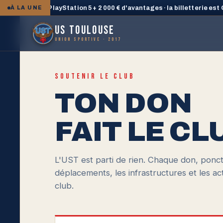
 gagne une PlayStation 5 + 2 000 € d'avantages · la billetterie est 
À LA UNE
US TOULOUSE
UNION SPORTIVE · 2017
SOUTENIR LE CLUB
TON DON
FAIT LE CL
L'UST est parti de rien. Chaque don, ponct
déplacements, les infrastructures et les acti
club.