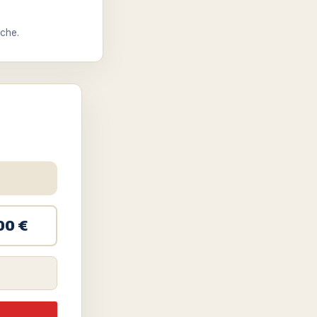
che.
00 €