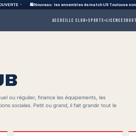
OUVERTE
🛍️ Nouveau · les ensembles de match US Toulouse sont
◆
Accueil
Le club
Sports
Licences
Bou
▾
▾
UB
uel ou régulier, finance les équipements, les
ons sociales. Petit ou grand, il fait grandir tout le