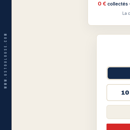
0 €
collectés ·
La 
WWW.USTOULOUSE.COM
10