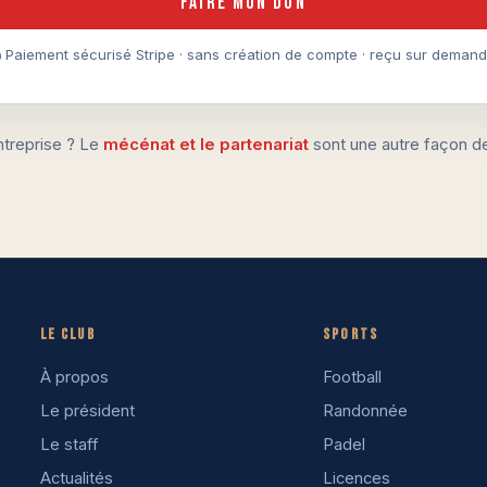
Faire mon don
 Paiement sécurisé Stripe · sans création de compte · reçu sur deman
ntreprise ? Le
mécénat et le partenariat
sont une autre façon de 
Le club
Sports
À propos
Football
Le président
Randonnée
Le staff
Padel
Actualités
Licences