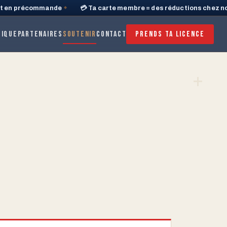
 en précommande
💳 Ta carte membre = des réductions chez nos 
◆
tique
Partenaires
Soutenir
Contact
Prends ta licence
+