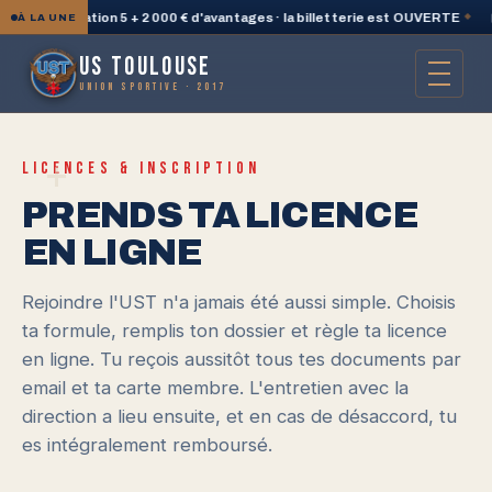
 PlayStation 5 + 2 000 € d'avantages · la billetterie est OUVERTE
◆
🛍️ 
À LA UNE
US TOULOUSE
UNION SPORTIVE · 2017
+
LICENCES & INSCRIPTION
PRENDS TA LICENCE
EN LIGNE
Rejoindre l'UST n'a jamais été aussi simple. Choisis
ta formule, remplis ton dossier et règle ta licence
en ligne. Tu reçois aussitôt tous tes documents par
email et ta carte membre. L'entretien avec la
direction a lieu ensuite, et en cas de désaccord, tu
es intégralement remboursé.