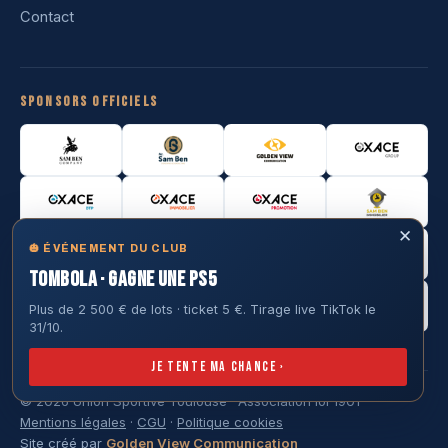
Contact
Sponsors officiels
✕
🎃 ÉVÉNEMENT DU CLUB
TOMBOLA · GAGNE UNE PS5
Plus de 2 500 € de lots · ticket 5 €. Tirage live TikTok le
31/10.
Je tente ma chance ›
© 2026 Union Sportive Toulouse · Association loi 1901
Mentions légales
·
CGU
·
Politique cookies
Site créé par
Golden View Communication