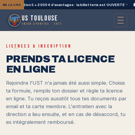
PlayStation 5 + 2 000 € d'avantages · la billetterie est OUVERTE
◆
🛍️ 
À LA UNE
US TOULOUSE
UNION SPORTIVE · 2017
+
LICENCES & INSCRIPTION
PRENDS TA LICENCE
EN LIGNE
Rejoindre l'UST n'a jamais été aussi simple. Choisis
ta formule, remplis ton dossier et règle ta licence
en ligne. Tu reçois aussitôt tous tes documents par
email et ta carte membre. L'entretien avec la
direction a lieu ensuite, et en cas de désaccord, tu
es intégralement remboursé.