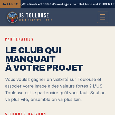
gne une PlayStation 5 + 2 000 € d'avantages · la billetterie est OUVERTE
◆
À LA UNE
US TOULOUSE
UNION SPORTIVE · 2017
PARTENAIRES
LE CLUB QUI
MANQUAIT
À VOTRE PROJET
Vous voulez gagner en visibilité sur Toulouse et
associer votre image à des valeurs fortes ? L'US
Toulouse est le partenaire qu'il vous faut. Seul on
va plus vite, ensemble on va plus loin.
5 BONNES RAISONS