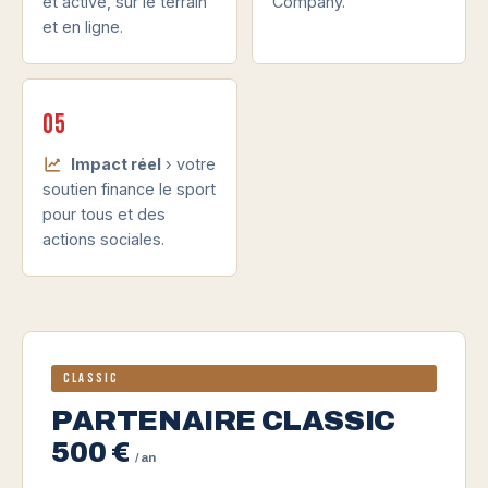
et active, sur le terrain
Company.
et en ligne.
05
Impact réel
› votre
soutien finance le sport
pour tous et des
actions sociales.
Classic
PARTENAIRE CLASSIC
500 €
/ an