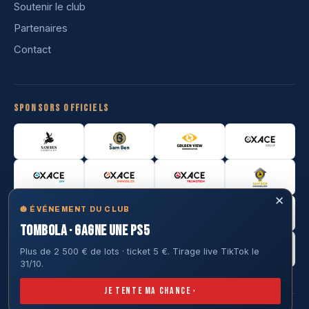
Soutenir le club
Partenaires
Contact
Sponsors officiels
✕
🎃 ÉVÉNEMENT DU CLUB
TOMBOLA · GAGNE UNE PS5
Plus de 2 500 € de lots · ticket 5 €. Tirage live TikTok le
31/10.
Je tente ma chance ›